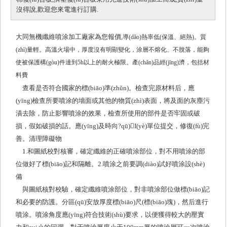
沒得說,歡迎您來電進行訂購.
大同無機纖維噴涂加工廠家為您報價,
導(dǎo)熱率低(保溫、絕熱)。質
(zhì)量輕。高溫火場中，厚度沒有明顯變化，涂層不熔化、不脫落，能夠
使被保護構(gòu)件達到5h以上的耐火極限。產(chǎn)品經(jīng)濟，包括材
料費
查看是否符合國家的標(biāo)準(zhǔn)。檢查完原材料后，應
(yīng)檢查所要噴涂的墻面或其他的物質(zhì)表面，將及面的灰塵污
漬去除，防止影響噴涂的效果，檢查所使用的部件是否牢固或破
損，假如破損的話。應(yīng)及時向?qū)I(yè)單位提交，修復(fù)完
善。清理障礙物
1.和圖紙校對核審，確定纖維的正確噴涂部位，對不用噴涂的部
位做好了標(biāo)記和隔離。2.噴涂之前要調(diào)試好噴涂設(shè)
備
與圖紙核對校驗，確定纖維噴涂部位，對非噴涂部位做標(biāo)記
和必要的防護。分區(qū)安放厚度標(biāo)尺(標(biāo)塊)，然后進行
噴涂。噴涂角度應(yīng)符合技術(shù)要求，以便獲得較大的壓實